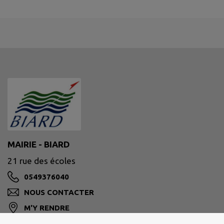
MAIRIE - BIARD
21 rue des écoles
0549376040
NOUS CONTACTER
M'Y RENDRE
www.ville-biard.fr