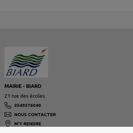
MAIRIE - BIARD
21 rue des écoles
0549376040
NOUS CONTACTER
M'Y RENDRE
www.ville-biard.fr