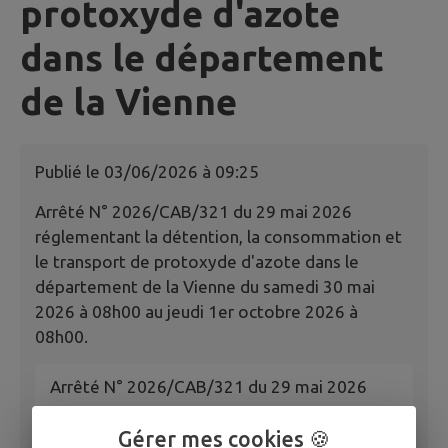
protoxyde d'azote
dans le département
de la Vienne
Publié le
03/06/2026 à 09:25
Arrêté N° 2026/CAB/321 du 29 mai 2026
réglementant la détention, la consommation et
le transport de protoxyde d'azote dans le
département de la Vienne du samedi 30 mai
2026 à 08h00 au jeudi 1er octobre 2026 à
08h00.
Arrêté N° 2026/CAB/321 du 29 mai 2026
Gérer mes cookies 🍪