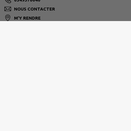
NOUS CONTACTER
M'Y RENDRE
www.ville-biard.fr
Biard
est l’une des 40 communes de la Communauté
Urbaine de
GRAND POITIERS
.
La superficie de Biard s’étend sur
747 hectares
.
Il a été dénombré par l’INSEE
1940 habitants
au 1er
janvier 2025.
Notre territoire est valorisé d’un point de vue
touristique et écologique par la
vallée de la