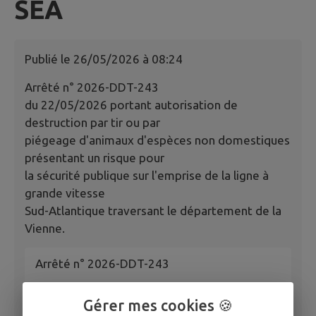
SEA
Publié le
26/05/2026 à 08:24
Arrêté n° 2026-DDT-243
du 22/05/2026 portant autorisation de
destruction par tir ou par
piégeage d'animaux d'espèces non domestiques
présentant un risque pour
la sécurité publique sur l'emprise de la ligne à
grande vitesse
Sud-Atlantique traversant le département de la
Vienne.
Arrêté n° 2026-DDT-243
Gérer mes cookies 🍪