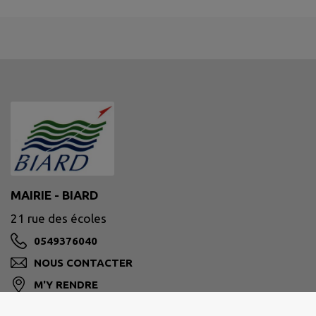
MAIRIE - BIARD
21 rue des écoles
0549376040
NOUS CONTACTER
M'Y RENDRE
www.ville-biard.fr