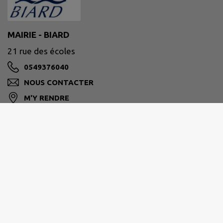
MAIRIE - BIARD
21 rue des écoles
0549376040
NOUS CONTACTER
M'Y RENDRE
www.ville-biard.fr
Biard
est l’une des 40 communes de la Communauté
Urbaine de
GRAND POITIERS
.
La superficie de Biard s’étend sur
747 hectares
.