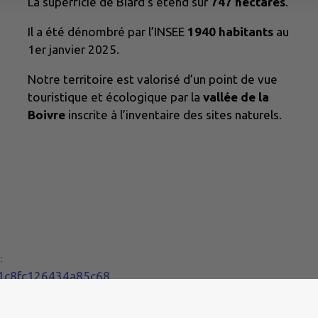
La superficie de Biard s’étend sur
747 hectares
.
Il a été dénombré par l’INSEE
1940 habitants
au
1er janvier 2025.
Notre territoire est valorisé d’un point de vue
touristique et écologique par la
vallée de la
Boivre
inscrite à l’inventaire des sites naturels.
:
6a1c8fc126434a85c68