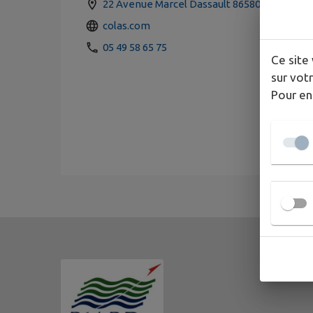
22 Avenue Marcel Dassault 86580 BIARD
colas.com
05 49 58 65 75
Ce site 
sur votr
Pour en