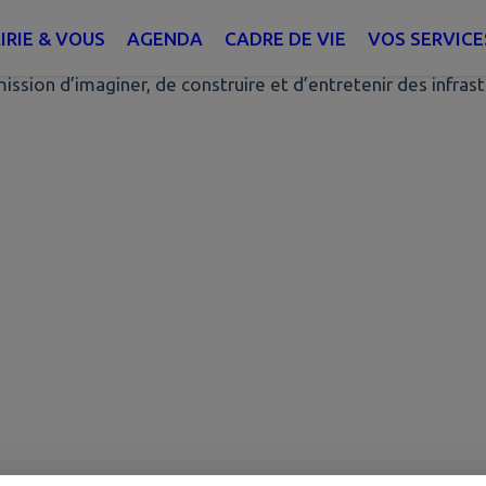
IRIE & VOUS
AGENDA
CADRE DE VIE
VOS SERVICE
ission d’imaginer, de construire et d’entretenir des infras