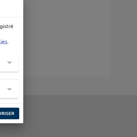
gistré
kies
.
ORISER