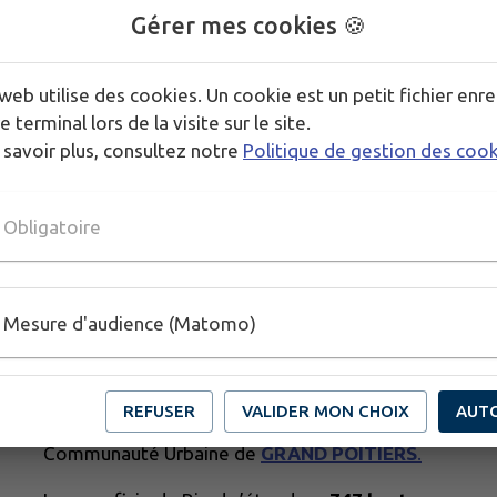
Gérer mes cookies 🍪
web utilise des cookies. Un cookie est un petit fichier enre
e terminal lors de la visite sur le site.
 savoir plus, consultez notre
Politique de gestion des coo
Obligatoire
Mesure d'audience (Matomo)
REFUSER
VALIDER MON CHOIX
AUT
Biard
est l’une des 40 communes de la
Communauté Urbaine de
GRAND POITIERS
.