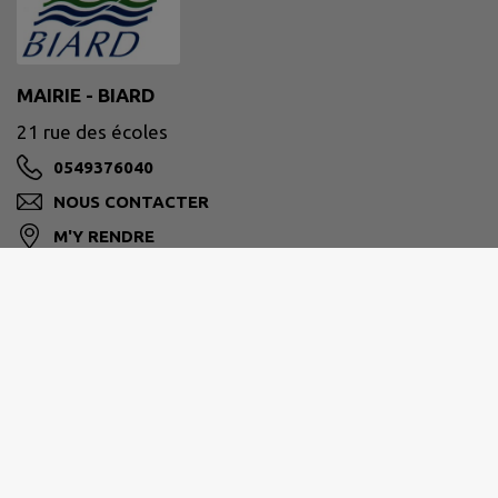
MAIRIE - BIARD
21 rue des écoles
0549376040
NOUS CONTACTER
M'Y RENDRE
www.ville-biard.fr
Biard
est l’une des 40 communes de la Communauté
Urbaine de
GRAND POITIERS
.