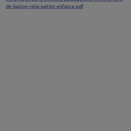
de-liaison-relai-petite-enfance.pdf