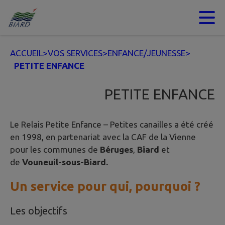
Contenu
Menu
Recherche
Pied de page
ACCUEIL
>
VOS SERVICES
>
ENFANCE/JEUNESSE
>
PETITE ENFANCE
PETITE ENFANCE
Le Relais Petite Enfance – Petites canailles a été créé
en 1998, en partenariat avec la CAF de la Vienne
pour les communes de
Béruges
,
Biard
et
de
Vouneuil-sous-Biard.
Un service pour qui, pourquoi ?
Les objectifs