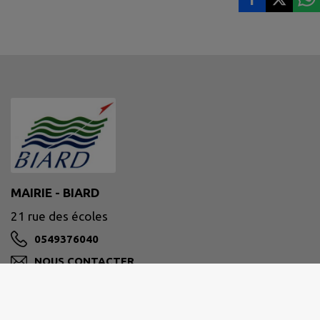
MAIRIE - BIARD
21 rue des écoles
0549376040
NOUS CONTACTER
M'Y RENDRE
www.ville-biard.fr