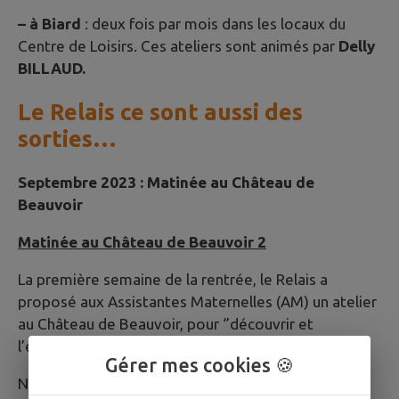
– à Biard
: deux fois par mois dans les locaux du
Centre de Loisirs. Ces ateliers sont animés par
Delly
BILLAUD.
Le Relais ce sont aussi des
sorties…
Septembre 2023 : Matinée au Château de
Beauvoir
Matinée au Château de Beauvoir 2
La première semaine de la rentrée, le Relais a
proposé aux Assistantes Maternelles (AM) un atelier
au Château de Beauvoir, pour ‘’découvrir et
l’explorer autrement’’.
Gérer mes cookies 🍪
Nous étions ravis de nous retrouver dans un autre