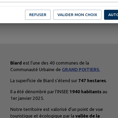
REFUSER
VALIDER MON CHOIX
AUT
Biard
est l’une des 40 communes de la
Communauté Urbaine de
GRAND POITIERS
.
La superficie de Biard s’étend sur
747 hectares
.
Il a été dénombré par l’INSEE
1940 habitants
au
1er janvier 2025.
Notre territoire est valorisé d’un point de vue
touristique et écologique par la
vallée de la