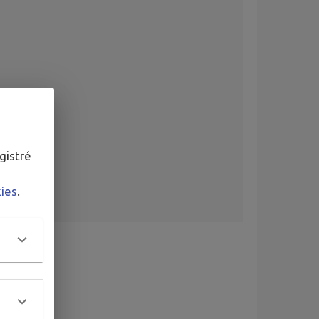
gistré
kies
.