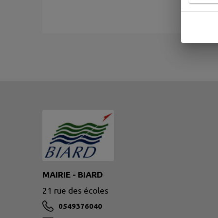
MAIRIE - BIARD
21 rue des écoles
0549376040