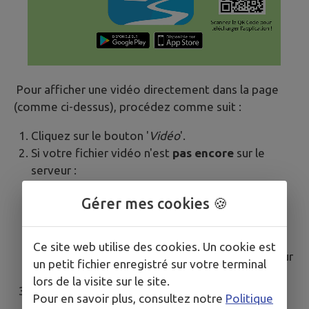
Pour afficher une vidéo directement dans la page
(comme ci-dessus), procédez comme suit :
Cliquez sur le bouton '
Vidéo
'.
Si votre fichier vidéo n'est
pas encore
sur le
serveur :
Allez dans l'onglet "
Téléverser une vidéo
"
Gérer mes cookies 🍪
Cliquez sur le bouton "Choisir un fichier"
Sélectionnez le fichier vidéo situé sur votre
ordinateur (.mp4, .avi, ...)
Ce site web utilise des cookies. Un cookie est
Enfin, cliquez sur "Envoyer sur le serveur" pour
un petit fichier enregistré sur votre terminal
envoyer le fichier sur le serveur.
lors de la visite sur le site.
Si votre fichier vidéo est
déjà
sur le serveur :
Pour en savoir plus, consultez notre
Politique
Cliquez sur le bouton "Parcourir le serveur"