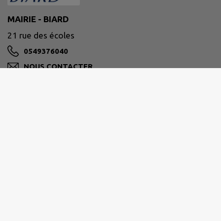
MAIRIE - BIARD
21 rue des écoles
0549376040
NOUS CONTACTER
M'Y RENDRE
www.ville-biard.fr
Biard
est l’une des 40 communes de la Communauté
Urbaine de
GRAND POITIERS
.
La superficie de Biard s’étend sur
747 hectares
.
Il a été dénombré par l’INSEE
1940 habitants
au 1er