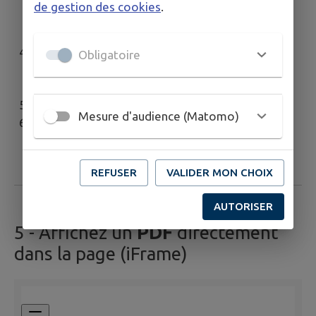
de gestion des cookies
.
Sélectionnez le fichier vidéo à ajouter puis
cliquez sur "Sélectionner"
Réglez les différents paramètres (lecture
Obligatoire
automatique, affichage des boutons de
contrôles, largeur ...)
Cliquez sur "OK" pour valider.
Mesure d'audience (Matomo)
Prévisualisez le contenu que vous venez
d'ajouter en cliquant sur le bouton de
prévisualisation
REFUSER
VALIDER MON CHOIX
AUTORISER
5
- Affichez un
PDF
directement
dans la page (iFrame)