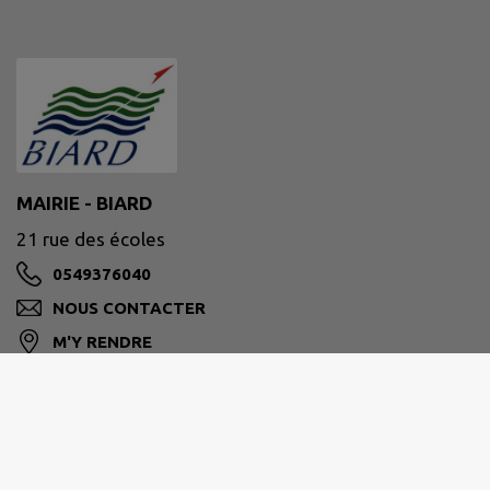
MAIRIE - BIARD
21 rue des écoles
0549376040
NOUS CONTACTER
M'Y RENDRE
www.ville-biard.fr