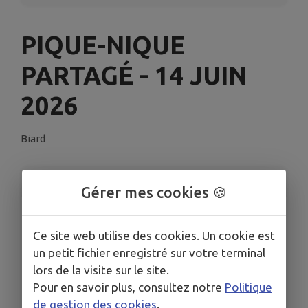
PIQUE-NIQUE
PARTAGÉ - 14 JUIN
2026
Biard
INFORMATIONS PRATIQUES
Gérer mes cookies 🍪
LIEU
Maison des associations
Ce site web utilise des cookies. Un cookie est
DATE
un petit fichier enregistré sur votre terminal
Le dim. 14 juin
lors de la visite sur le site.
Pour en savoir plus, consultez notre
Politique
HORAIRES
À 12h30
de gestion des cookies
.