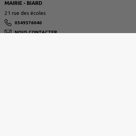
MAIRIE - BIARD
21 rue des écoles
0549376040
NOUS CONTACTER
M'Y RENDRE
www.ville-biard.fr
Biard
est l’une des 40 communes de la Communauté
Urbaine de
GRAND POITIERS
.
La superficie de Biard s’étend sur
747 hectares
.
Il a été dénombré par l’INSEE
1940 habitants
au 1er
janvier 2025.