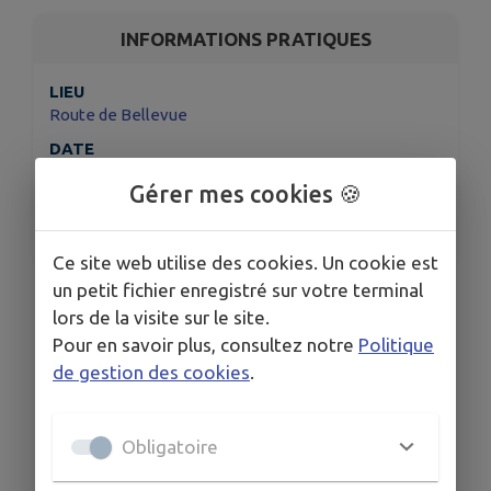
INFORMATIONS PRATIQUES
LIEU
Route de Bellevue
DATE
Le dim. 15 mars
Gérer mes cookies 🍪
HORAIRES
11:00
Ce site web utilise des cookies. Un cookie est
un petit fichier enregistré sur votre terminal
Le Handball club de Biard organise sa marche
lors de la visite sur le site.
gourmande
Pour en savoir plus, consultez notre
Politique
MARCHE - 6 km - 3 ÉTAPES GOURMANDES
de gestion des cookies
.
Obligatoire
Télécharger la pièce jointe