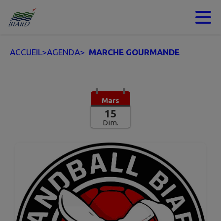
Contenu
Menu
Recherche
Pied de page
ACCUEIL
>
AGENDA
>
MARCHE GOURMANDE
Mars
15
Dim.