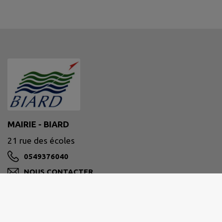
MAIRIE - BIARD
21 rue des écoles
0549376040
NOUS CONTACTER
M'Y RENDRE
www.ville-biard.fr