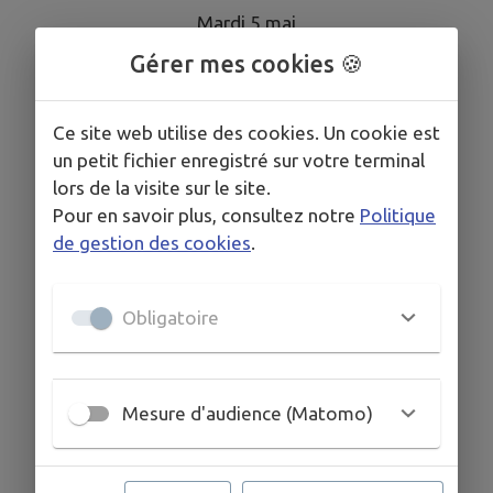
Mardi 5 mai
Gérer mes cookies 🍪
Date supplémentaire mardi 19 mai
Mardi 2 juin
Ce site web utilise des cookies. Un cookie est
un petit fichier enregistré sur votre terminal
de 10h à 12h
lors de la visite sur le site.
Pour en savoir plus, consultez notre
Politique
Télécharger la pièce jointe
de gestion des cookies
.
Obligatoire
Mesure d'audience (Matomo)