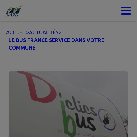
Contenu
Menu
Recherche
Pied de page
ACCUEIL
>
ACTUALITÉS
>
LE BUS FRANCE SERVICE DANS VOTRE
COMMUNE