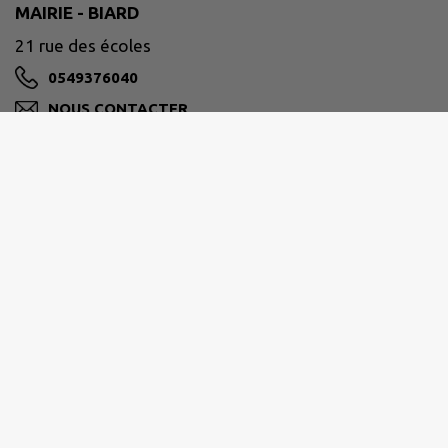
MAIRIE - BIARD
21 rue des écoles
0549376040
NOUS CONTACTER
M'Y RENDRE
www.ville-biard.fr
Biard
est l’une des 40 communes de la Communauté
Urbaine de
GRAND POITIERS
.
La superficie de Biard s’étend sur
747 hectares
.
Il a été dénombré par l’INSEE
1940 habitants
au 1er
janvier 2025.