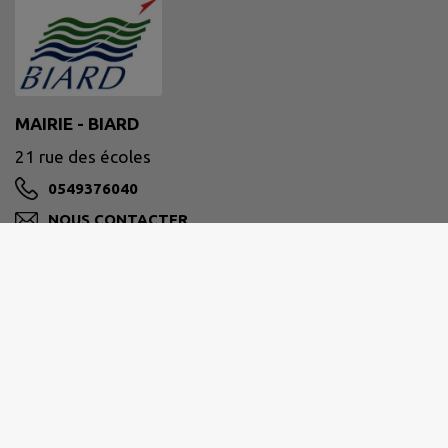
MAIRIE - BIARD
21 rue des écoles
0549376040
NOUS CONTACTER
M'Y RENDRE
www.ville-biard.fr
Biard
est l’une des 40 communes de la Communauté
Urbaine de
GRAND POITIERS
.